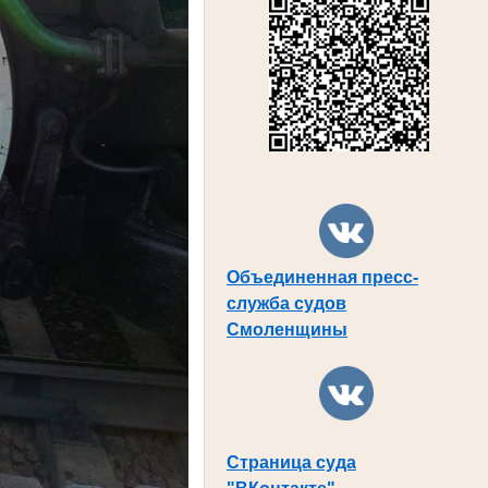
Объединенная пресс-
служба судов
Смоленщины
Страница суда