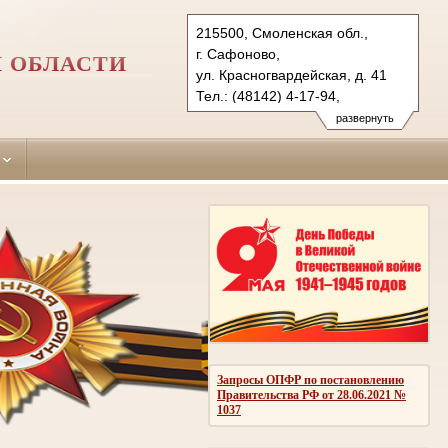
215500, Смоленская обл.,
г. Сафоново,
 ОБЛАСТИ
ул. Красногвардейская, д. 41
Тел.: (48142) 4-17-94,
(48139) 2-14-72
развернуть
safonovo.sml@sudrf.ru
holmgirky.sml@sudrf.ru
Запросы ОПФР по постановлению
Правительства РФ от 28.06.2021 №
1037