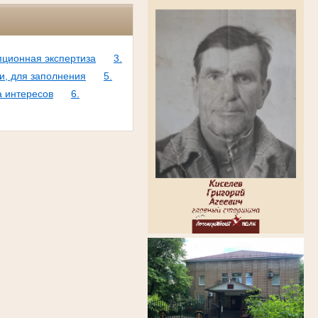
пционная экспертиза
3.
и, для заполнения
5.
а интересов
6.