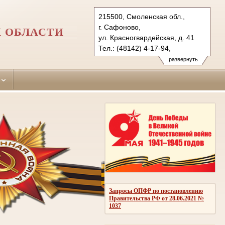
215500, Смоленская обл.,
г. Сафоново,
 ОБЛАСТИ
ул. Красногвардейская, д. 41
Тел.: (48142) 4-17-94,
(48139) 2-14-72
развернуть
safonovo.sml@sudrf.ru
holmgirky.sml@sudrf.ru
Запросы ОПФР по постановлению
Правительства РФ от 28.06.2021 №
1037